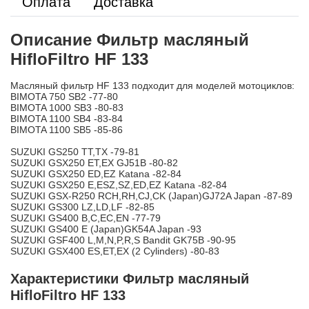
Оплата
Доставка
Описание Фильтр масляный
HifloFiltro HF 133
Масляный фильтр HF 133 подходит для моделей мотоциклов:
BIMOTA 750 SB2 -77-80
BIMOTA 1000 SB3 -80-83
BIMOTA 1100 SB4 -83-84
BIMOTA 1100 SB5 -85-86
SUZUKI GS250 TT,TX -79-81
SUZUKI GSX250 ET,EX GJ51B -80-82
SUZUKI GSX250 ED,EZ Katana -82-84
SUZUKI GSX250 E,ESZ,SZ,ED,EZ Katana -82-84
SUZUKI GSX-R250 RCH,RH,CJ,CK (Japan)GJ72A Japan -87-89
SUZUKI GS300 LZ,LD,LF -82-85
SUZUKI GS400 B,C,EC,EN -77-79
SUZUKI GS400 E (Japan)GK54A Japan -93
SUZUKI GSF400 L,M,N,P,R,S Bandit GK75B -90-95
SUZUKI GSX400 ES,ET,EX (2 Cylinders) -80-83
Характеристики Фильтр масляный
HifloFiltro HF 133