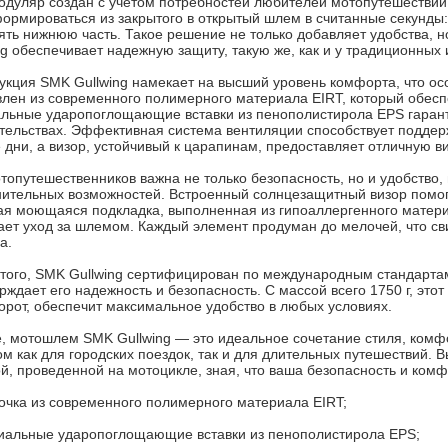
одуляр создан с учетом потребностей любителей мотопутешествий
ормироваться из закрытого в открытый шлем в считанные секунды:
ять нижнюю часть. Такое решение не только добавляет удобства, н
ng обеспечивает надежную защиту, такую же, как и у традиционных
укция SMK Gullwing намекает на высший уровень комфорта, что о
влен из современного полимерного материала EIRT, который обеспеч
льные ударопоглощающие вставки из пенополистирола EPS гаран
тельствах. Эффективная система вентиляции способствует поддер
 дни, а визор, устойчивый к царапинам, предоставляет отличную в
топутешественников важна не только безопасность, но и удобство,
ительных возможностей. Встроенный солнцезащитный визор помог
я моющаяся подкладка, выполненная из гипоаллергенного материа
ает уход за шлемом. Каждый элемент продуман до мелочей, что св
а.
того, SMK Gullwing сертифицирован по международным стандарта
рждает его надежность и безопасность. С массой всего 1750 г, эт
орот, обеспечит максимальное удобство в любых условиях.
е, мотошлем SMK Gullwing — это идеальное сочетание стиля, комфо
м как для городских поездок, так и для длительных путешествий. 
й, проведенной на мотоцикле, зная, что ваша безопасность и комф
очка из современного полимерного материала EIRT;
иальные ударопоглощающие вставки из пенополистирола EPS;