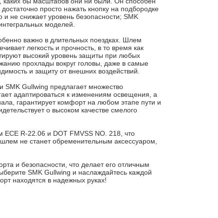
, каких бы масштабов они ни были. Он способен
 достаточно просто нажать кнопку на подбородке
о и не снижает уровень безопасности; SMK
 интегральных моделей.
собенно важно в длительных поездках. Шлем
ивает легкость и прочность, в то время как
тируют высокий уровень защиты при любых
жанию прохлады вокруг головы, даже в самые
идимость и защиту от внешних воздействий.
 и SMK Gullwing предлагает множество
ает адаптироваться к изменениям освещения, а
ла, гарантирует комфорт на любом этапе пути и
идетельствует о высоком качестве смелого
м ECE R-22.06 и DOT FMVSS NO. 218, что
от шлем не станет обременительным аксессуаром,
рта и безопасности, что делает его отличным
Выберите SMK Gullwing и наслаждайтесь каждой
орт находятся в надежных руках!