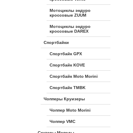
Мотоциклы эндуро
кроссовые ZUUM
Мотоциклы эндуро
кроссовые DAREX
Спортбайки
Спортбайк GPX
Спортбайк KOVE
Спортбайк Moto Morini
Спортбайк TMBK
Чопперы Круизеры
Чоппер Moto Morini
Чоппер VMC
Скутеры Мопеды