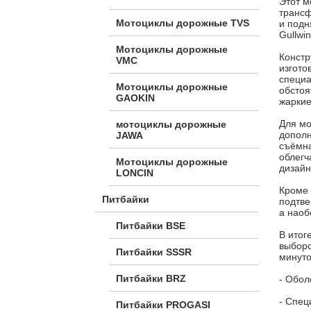
Этот м
трансф
Мотоциклы дорожные TVS
и подн
Gullwi
Мотоциклы дорожные
Констр
VMC
изгото
специа
Мотоциклы дорожные
обстоя
GAOKIN
жаркие
Для мо
мотоциклы дорожные
дополн
JAWA
съёмна
облегч
Мотоциклы дорожные
дизайн
LONCIN
Кроме 
Питбайки
подтве
а наоб
Питбайки BSE
В итог
выборо
Питбайки SSSR
минуто
Питбайки BRZ
- Обол
- Cпец
Питбайки PROGASI