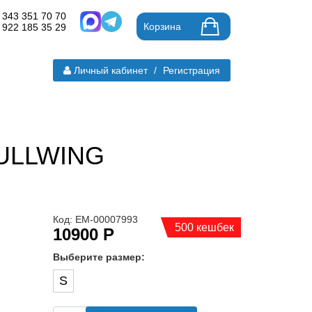
 343 351 70 70
Корзина
 922 185 35 29
Личный кабинет
/
Регистрация
GULLWING
Код: ЕМ-00007993
500 кешбек
10900 Р
Выберите размер:
S