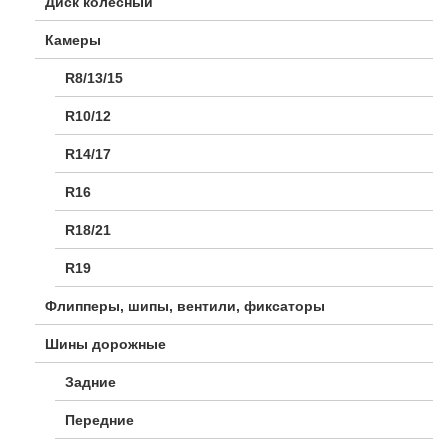
Диск колесный
Камеры
R8/13/15
R10/12
R14/17
R16
R18/21
R19
Флипперы, шипы, вентили, фиксаторы
Шины дорожные
Задние
Передние