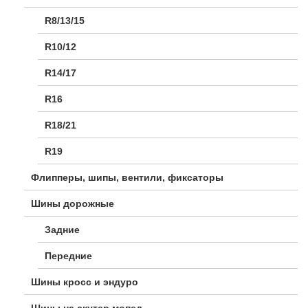
R8/13/15
R10/12
R14/17
R16
R18/21
R19
Флипперы, шипы, вентили, фиксаторы
Шины дорожные
Задние
Передние
Шины кросс и эндуро
Шины на скутер мопед