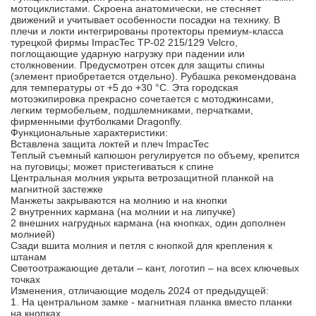
мотоциклистами. Скроена анатомически, не стесняет
движений и учитывает особенности посадки на технику. В
плечи и локти интегрированы протекторы премиум-класса
турецкой фирмы ImpacTec TP-02 215/129 Velcro,
поглощающие ударную нагрузку при падении или
столкновении. Предусмотрен отсек для защиты спины
(элемент приобретается отдельно). Рубашка рекомендована
для температуры от +5 до +30 °С. Эта городская
мотоэкипировка прекрасно сочетается с мотоджинсами,
легким термобельем, подшлемниками, перчатками,
фирменными футболками Dragonfly.
Функциональные характеристики:
Вставлена защита локтей и плеч ImpacTec
Теплый съемный капюшон регулируется по объему, крепится
на пуговицы; может пристегиваться к спине
Центральная молния укрыта ветрозащитной планкой на
магнитной застежке
Манжеты закрываются на молнию и на кнопки
2 внутренних кармана (на молнии и на липучке)
2 внешних нагрудных кармана (на кнопках, один дополнен
молнией)
Сзади вшита молния и петля с кнопкой для крепления к
штанам
Светоотражающие детали – кант, логотип – на всех ключевых
точках
Изменения, отличающие модель 2024 от предыдущей:
1. На центральном замке - магнитная планка вместо планки
на кнопках