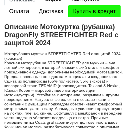
Оплата
Доставка
Купить в кредит
Описание Мотокуртка (рубашка)
DragonFly STREETFIGHTER Red с
защитой 2024
Моторубашка мужская STREETFIGHTER Red с защитой 2024
(красная)
Красная моторубашка STREETFIGHTER для мужчин – вид
летней экипировки, в который классический стиль и комфорт
повседневной одежды дополнены необходимой мотозащитой.
Предназначена для поездок на мотоциклах и квадроциклах.
Сшита из поливискозы (65% полиэстер, 35% вискоза) и
кевларовой ткани TERAMID (производитель Texland & Nexko,
Южная Корея – мировой лидер материалов для
мотоиндустрии). Устойчива к истиранию, разрывам и другим
повреждениям. Натуральные волокна в составе ткани в
сочетании с дышащим подкладом обеспечивают комфортный
микроклимат даже в жару. Арамидные усиления присутствуют
на локтях, плечах, спине. Софтшелл с мембраной в передней
части надежно убережет владельца от ветра. Прочные
немецкие нитки Coats gral гарантируют долговечность швов.
Функционал модели разрабатывался совместно с опытными