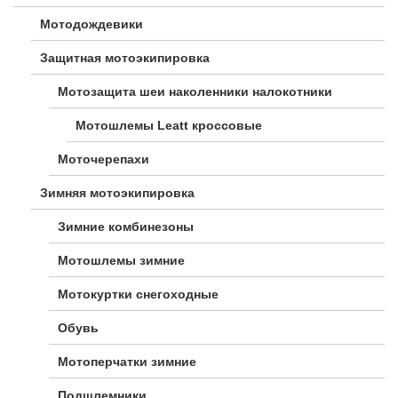
Мотодождевики
Защитная мотоэкипировка
Мотозащита шеи наколенники налокотники
Мотошлемы Leatt кроссовые
Моточерепахи
Зимняя мотоэкипировка
Зимние комбинезоны
Мотошлемы зимние
Мотокуртки снегоходные
Обувь
Мотоперчатки зимние
Подшлемники