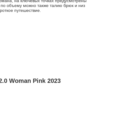
армана, на ключевых точках предусмотрены
ь по объему можно также талию брюк и низ
ороткое путешествие.
.0 Woman Pink 2023