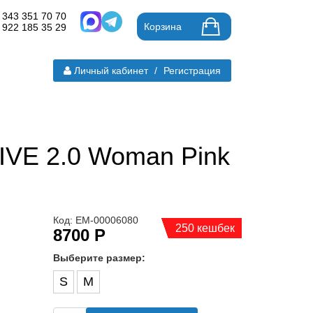
 343 351 70 70
Корзина
 922 185 35 29
Личный кабинет
/
Регистрация
VE 2.0 Woman Pink
Код: ЕМ-00006080
250 кешбек
8700 Р
Выберите размер:
S
M