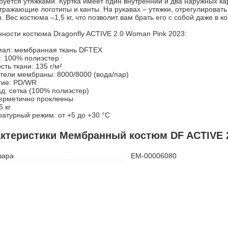
руется утяжками. Куртка имеет один внутренний и два наружных к
тражающие логотипы и канты. На рукавах – утяжки, отрегулироват
. Вес костюма –1,5 кг, что позволит вам брать его с собой даже в к
ности костюма Dragonfly ACTIVE 2.0 Woman Pink 2023:
иал: мембранная ткань DFTEX
: 100% полиэстер
сть ткани: 135 г/м²
тели мембраны: 8000/8000 (вода/пар)
тие: PD/WR
д: сетка (100% полиэстер)
ерметично проклеены
5 кг
атурный режим: от +5 до +30 °С
ктеристики Мембранный костюм DF ACTIVE 2
вара
ЕМ-00006080