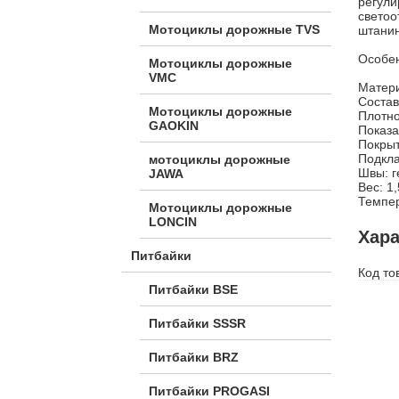
регули
светоо
Мотоциклы дорожные TVS
штанин
Особен
Мотоциклы дорожные
VMC
Матер
Состав
Мотоциклы дорожные
Плотно
GAOKIN
Показа
Покры
Подкла
мотоциклы дорожные
Швы: г
JAWA
Вес: 1,
Темпер
Мотоциклы дорожные
LONCIN
Хара
Питбайки
Код то
Питбайки BSE
Питбайки SSSR
Питбайки BRZ
Питбайки PROGASI