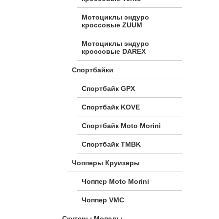
Мотоциклы эндуро
кроссовые ZUUM
Мотоциклы эндуро
кроссовые DAREX
Спортбайки
Спортбайк GPX
Спортбайк KOVE
Спортбайк Moto Morini
Спортбайк TMBK
Чопперы Круизеры
Чоппер Moto Morini
Чоппер VMC
Скутеры Мопеды