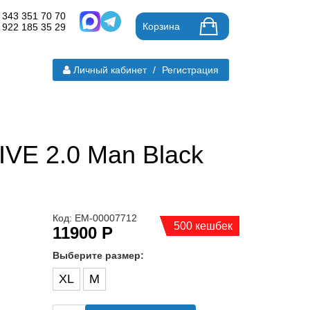
 343 351 70 70
Корзина
 922 185 35 29
Личный кабинет
/
Регистрация
VE 2.0 Man Black
Код: ЕМ-00007712
500 кешбек
11900 Р
Выберите размер:
XL
M