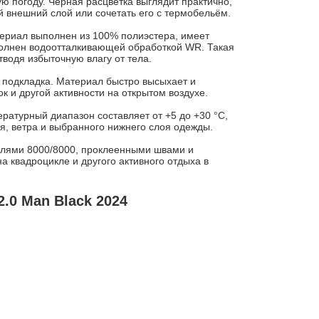
ую погоду. Чёрная расцветка выглядит практично,
й внешний слой или сочетать его с термобельём.
териал выполнен из 100% полиэстера, имеет
олнен водоотталкивающей обработкой WR. Такая
тводя избыточную влагу от тела.
 подкладка. Материал быстро высыхает и
к и другой активности на открытом воздухе.
ратурный диапазон составляет от +5 до +30 °C,
я, ветра и выбранного нижнего слоя одежды.
елями 8000/8000, проклеенными швами и
на квадроцикле и другого активного отдыха в
.0 Man Black 2024