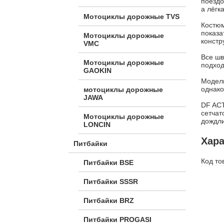
поездо
а лёгк
Мотоциклы дорожные TVS
Костюм
показа
Мотоциклы дорожные
констр
VMC
Все шв
Мотоциклы дорожные
подход
GAOKIN
Модель
однако
мотоциклы дорожные
JAWA
DF ACT
сетчат
Мотоциклы дорожные
дождли
LONCIN
Хара
Питбайки
Код то
Питбайки BSE
Питбайки SSSR
Питбайки BRZ
Питбайки PROGASI