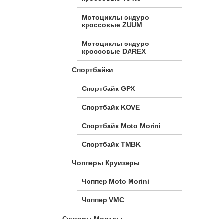
Мотоциклы эндуро
кроссовые ZUUM
Мотоциклы эндуро
кроссовые DAREX
Спортбайки
Спортбайк GPX
Спортбайк KOVE
Спортбайк Moto Morini
Спортбайк TMBK
Чопперы Круизеры
Чоппер Moto Morini
Чоппер VMC
Скутеры Мопеды