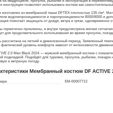
к на квадроцикле, прогулок, рыбалки и эксплуатации в переменчив
ая конструкция позволяет использовать костюм как самостоятельны
 изготовлен из мембранной ткани DFTEX плотностью 135 г/м². Ма
тели водонепроницаемости и паропроницаемости 8000/8000 и доп
укция помогает защищать от дождя, ветра и грязи, одновременно о
ы герметично проклеены, а внутри предусмотрена мягкая сетчатая
ит для продолжительного использования во время прогулок, поездо
 рассчитана на летний и демисезонный период. Заявленный темпе
 фактический уровень комфорта зависит от интенсивности движени
IVE 2.0 Man Black 2024 — мужской мембранный костюм с показат
ой подкладкой. Подойдёт для туризма, прогулок, рыбалки, поездок 
вую и ветреную погоду.
ктеристики Мембранный костюм DF ACTIVE 2
вара
ЕМ-00007712