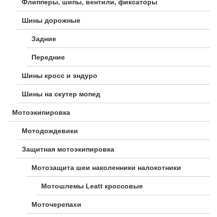
Флипперы, шипы, вентили, фиксаторы
Шины дорожные
Задние
Передние
Шины кросс и эндуро
Шины на скутер мопед
Мотоэкипировка
Мотодождевики
Защитная мотоэкипировка
Мотозащита шеи наколенники налокотники
Мотошлемы Leatt кроссовые
Моточерепахи